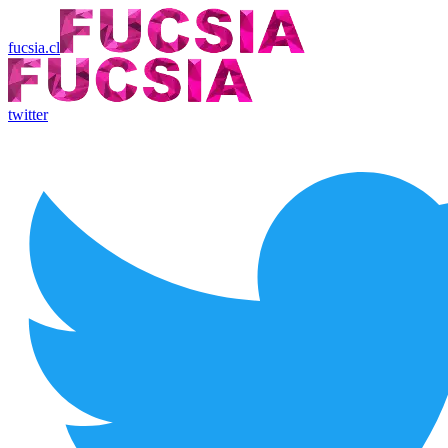
fucsia.cl
twitter