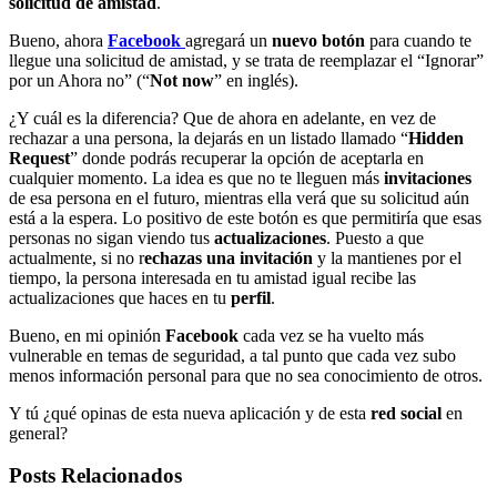
solicitud de amistad
.
Bueno, ahora
Facebook
agregará un
nuevo botón
para cuando te
llegue una solicitud de amistad, y se trata de reemplazar el “Ignorar”
por un Ahora no” (“
Not now
” en inglés).
¿Y cuál es la diferencia? Que de ahora en adelante, en vez de
rechazar a una persona, la dejarás en un listado llamado “
Hidden
Request
” donde podrás recuperar la opción de aceptarla en
cualquier momento. La idea es que no te lleguen más
invitaciones
de esa persona en el futuro, mientras ella verá que su solicitud aún
está a la espera. Lo positivo de este botón es que permitiría que esas
personas no sigan viendo tus
actualizaciones
. Puesto a que
actualmente, si no r
echazas una invitación
y la mantienes por el
tiempo, la persona interesada en tu amistad igual recibe las
actualizaciones que haces en tu
perfil
.
Bueno, en mi opinión
Facebook
cada vez se ha vuelto más
vulnerable en temas de seguridad, a tal punto que cada vez subo
menos información personal para que no sea conocimiento de otros.
Y tú ¿qué opinas de esta nueva aplicación y de esta
red social
en
general?
Posts Relacionados