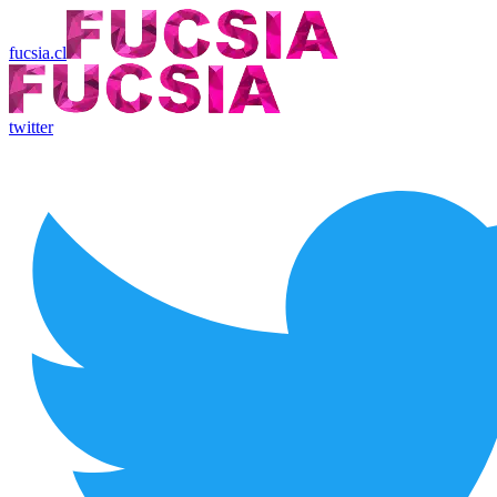
fucsia.cl
twitter