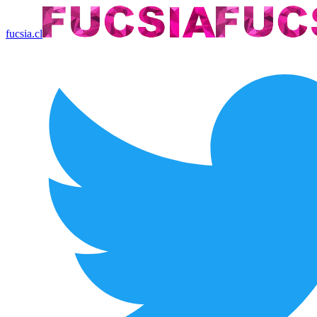
fucsia.cl