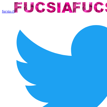
fucsia.cl