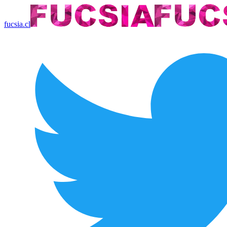
fucsia.cl