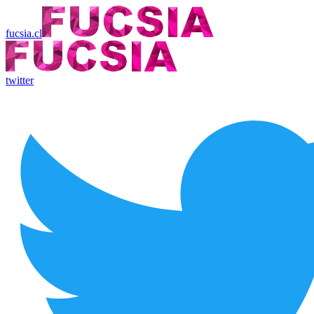
fucsia.cl
twitter