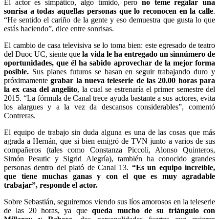
El actor es simpático, algo tímido, pero
no teme regalar una
sonrisa a todas aquellas personas que lo reconocen en la calle
.
“He sentido el cariño de la gente y eso demuestra que gusta lo que
estás haciendo”, dice entre sonrisas.
El cambio de casa televisiva se lo toma bien: este egresado de teatro
del Duoc UC, siente que
la vida le ha entregado un sinnúmero de
oportunidades, que él ha sabido aprovechar de la mejor forma
posible.
Sus planes futuros se basan en seguir trabajando duro y
próximamente
grabar la nueva teleserie de las 20.00 horas para
la ex casa del angelito
, la cual se estrenaría el primer semestre del
2015. “La fórmula de Canal trece ayuda bastante a sus actores, evita
los alargues y a la vez da descansos considerables”, comentó
Contreras.
El equipo de trabajo sin duda alguna es una de las cosas que más
agrada a Hernán, que si bien emigró de TVN junto a varios de sus
compañeros (tales como Constanza Piccoli, Alonso Quinteros,
Simón Pesutic y Sigrid Alegría), también ha conocido grandes
personas dentro del plató de Canal 13.
“Es un equipo increíble,
que tiene muchas ganas y con el que es muy agradable
trabajar”, responde el actor.
Sobre Sebastián, seguiremos viendo sus líos amorosos en la teleserie
de las 20 horas, ya que
queda mucho de su triángulo con