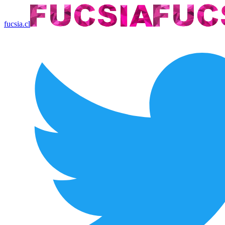
fucsia.cl