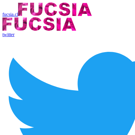
fucsia.cl
twitter