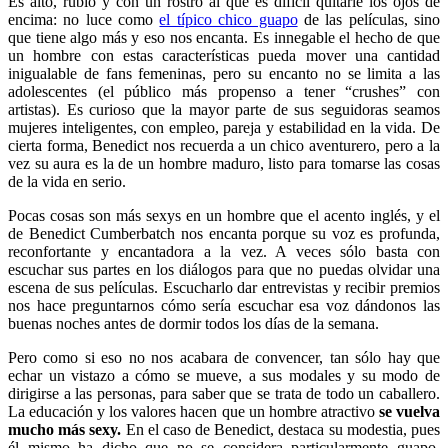
Es alto, rubio y con un rostro al que es difícil quitarle los ojos de
encima: no luce como
el típico chico guapo
de las películas, sino
que tiene algo más y eso nos encanta. Es innegable el hecho de que
un hombre con estas características pueda mover una cantidad
inigualable de fans femeninas, pero su encanto no se limita a las
adolescentes (el público más propenso a tener “crushes” con
artistas). Es curioso que la mayor parte de sus seguidoras seamos
mujeres inteligentes, con empleo, pareja y estabilidad en la vida. De
cierta forma, Benedict nos recuerda a un chico aventurero, pero a la
vez su aura es la de un hombre maduro, listo para tomarse las cosas
de la vida en serio.
Pocas cosas son más sexys en un hombre que el acento inglés, y el
de Benedict Cumberbatch nos encanta porque su voz es profunda,
reconfortante y encantadora a la vez. A veces sólo basta con
escuchar sus partes en los diálogos para que no puedas olvidar una
escena de sus películas. Escucharlo dar entrevistas y recibir premios
nos hace preguntarnos cómo sería escuchar esa voz dándonos las
buenas noches antes de dormir todos los días de la semana.
Pero como si eso no nos acabara de convencer, tan sólo hay que
echar un vistazo a cómo se mueve, a sus modales y su modo de
dirigirse a las personas, para saber que se trata de todo un caballero.
La educación y los valores hacen que un hombre atractivo
se vuelva
mucho más sexy.
En el caso de Benedict, destaca su modestia, pues
él mismo ha dicho que no se considera particularmente guapo.