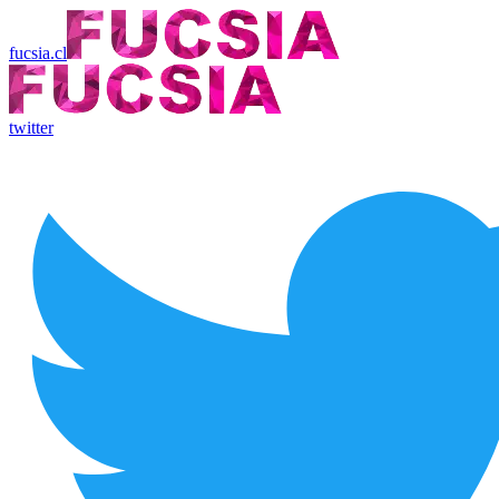
fucsia.cl
twitter