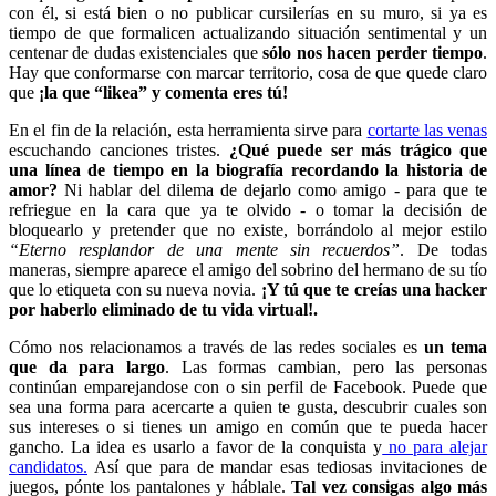
con él, si está bien o no publicar cursilerías en su muro, si ya es
tiempo de que formalicen actualizando situación sentimental y un
centenar de dudas existenciales que
sólo nos hacen perder tiempo
.
Hay que conformarse con marcar territorio, cosa de que quede claro
que
¡la que “likea” y comenta eres tú!
En el fin de la relación, esta herramienta sirve para
cortarte las venas
escuchando canciones tristes.
¿Qué puede ser más trágico que
una línea de tiempo en la biografía recordando la historia de
amor?
Ni hablar del dilema de dejarlo como amigo - para que te
refriegue en la cara que ya te olvido - o tomar la decisión de
bloquearlo y pretender que no existe, borrándolo al mejor estilo
“Eterno resplandor de una mente sin recuerdos”
. De todas
maneras, siempre aparece el amigo del sobrino del hermano de su tío
que lo etiqueta con su nueva novia.
¡Y tú que te creías una hacker
por haberlo eliminado de tu vida virtual!.
Cómo nos relacionamos a través de las redes sociales es
un tema
que da para largo
. Las formas cambian, pero las personas
continúan emparejandose con o sin perfil de Facebook. Puede que
sea una forma para acercarte a quien te gusta, descubrir cuales son
sus intereses o si tienes un amigo en común que te pueda hacer
gancho. La idea es usarlo a favor de la conquista y
no para alejar
candidatos.
Así que para de mandar esas tediosas invitaciones de
juegos, pónte los pantalones y háblale.
Tal vez consigas algo más