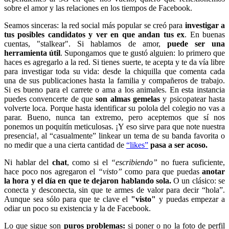
sobre el amor y las relaciones en los tiempos de Facebook.
Seamos sinceras: la red social más popular se creó para
investigar a
tus posibles candidatos y ver en que andan tus ex
. En buenas
cuentas, "stalkear". Si hablamos de amor,
puede ser una
herramienta útil
. Supongamos que te gustó alguien: lo primero que
haces es agregarlo a la red. Si tienes suerte, te acepta y te da vía libre
para investigar toda su vida: desde la chiquilla que comenta cada
una de sus publicaciones hasta la familia y compañeros de trabajo.
Si es bueno para el carrete o ama a los animales. En esta instancia
puedes convencerte de que
son almas gemelas
y psicopatear hasta
volverte loca. Porque hasta identificar su polola del colegio no vas a
parar. Bueno, nunca tan extremo, pero aceptemos que sí nos
ponemos un poquitín meticulosas. ¡Y eso sirve para que note nuestra
presencia!, al “casualmente” linkear un tema de su banda favorita o
no medir que a una cierta cantidad de
“likes”
pasa a ser acoso.
Ni hablar del
chat
, como si el
“escribiendo”
no fuera suficiente,
hace poco nos agregaron el
“visto”
como para que puedas
anotar
la hora y el día en que te dejaron hablando sola.
O un clásico: se
conecta y desconecta, sin que te armes de valor para decir “hola”.
Aunque sea sólo para que te clave el
"visto"
y puedas empezar a
odiar un poco su existencia y la de Facebook.
Lo que sigue son
puros problemas:
si poner o no la foto de perfil