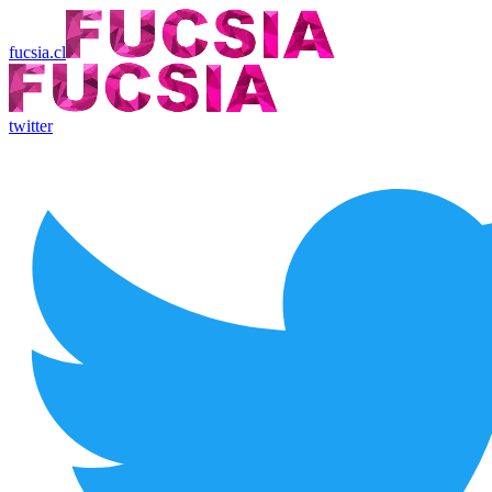
fucsia.cl
twitter