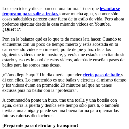
Los ejercicios y dietas parecen una tortura. Tener que
levantarse
temprano para salir a trotar,
tomar mucha agua, y comer sólo
cosas saludables parecen estar fuera de tu estilo de vida. Pero ahora
podemos ejercitar desde la casa mirando videos en Youtube.
¿Qué!?!?!
Pon en la balanza qué es lo que te da menos lata hacer. Cuando te
encuentras con un poco de tiempo muerto y estás acostada en tu
cama viendo videos en internet, ponte de pie y haz clic a los
siguientes videos que te mostraré, y verás que estarás ejercitando sin
estarlo y eso es lo cool de estos videos, además te enseñan pasos de
bailes para las somos más tiesas.
¿Cómo llegué aquí? Un día quería aprender
cierto paso de baile
y
di con ellos. Lo entretenido es que bailas y ejercitas al mismo tiempo
y los videos duran en promedio 20 minutos así que no tienes
excusas para no bailar con la “profesora”.
A continuación ponte un buzo, trae una toalla y una botella con
agua, cierra la puerta y dedíca este tiempo sólo para ti, o también
invita a una amiga y puede ser una buena forma para quemar las
futuras calorías dieciocheras.
¡Prepárate para disfrutar y transpirar!