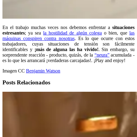
En el trabajo muchas veces nos debemos enfrentar a
situaciones
estresantes
; ya sea
la hostilidad de algún colega
o bien, que
las
máquinas conspiren contra nosotras
. Es lo que ocurre con estos
trabajadores, cuyas situaciones de tensión son fácilmente
identificables y
¡más de alguna las ha vivido!
. Sin embargo, su
sorprendente reacción - producto, quizás, de la
“neura”
acumulada -
es lo que les arrancará ¡verdaderas carcajadas!. ¡Play and enjoy!
Imagen CC
Benjamin Watson
Posts Relacionados