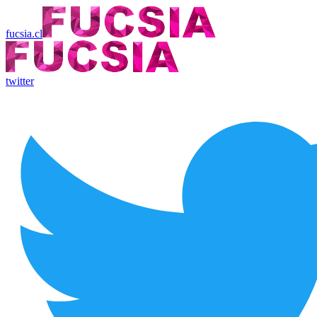
fucsia.cl
twitter