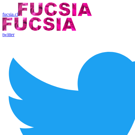
fucsia.cl
twitter