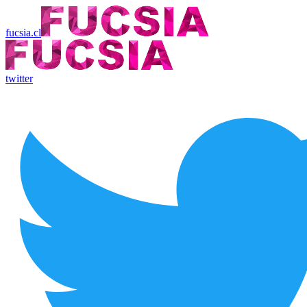
fucsia.cl
twitter