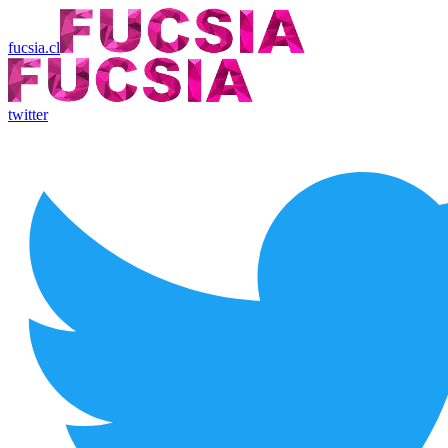
fucsia.cl
twitter