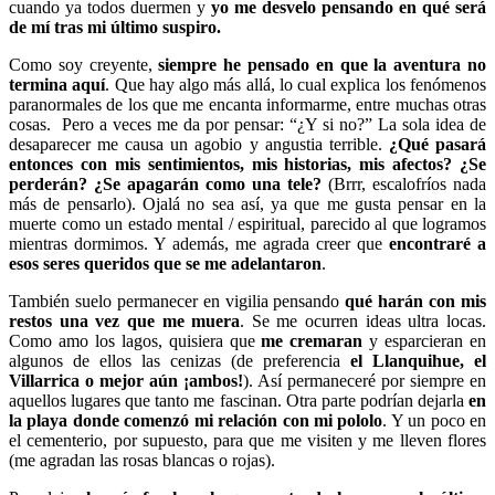
cuando ya todos duermen y
yo me desvelo pensando en qué será
de mí tras mi último suspiro.
Como soy creyente,
siempre he pensado en que la aventura no
termina aquí
. Que hay algo más allá, lo cual explica los fenómenos
paranormales de los que me encanta informarme, entre muchas otras
cosas. Pero a veces me da por pensar: “¿Y si no?” La sola idea de
desaparecer me causa un agobio y angustia terrible.
¿Qué pasará
entonces con mis sentimientos, mis historias, mis afectos? ¿Se
perderán? ¿Se apagarán como una tele?
(Brrr, escalofríos nada
más de pensarlo). Ojalá no sea así, ya que me gusta pensar en la
muerte como un estado mental / espiritual, parecido al que logramos
mientras dormimos. Y además, me agrada creer que
encontraré a
esos seres queridos que se me adelantaron
.
También suelo permanecer en vigilia pensando
qué harán con mis
restos una vez que me muera
. Se me ocurren ideas ultra locas.
Como amo los lagos, quisiera que
me cremaran
y esparcieran en
algunos de ellos las cenizas (de preferencia
el Llanquihue, el
Villarrica o mejor aún ¡ambos!
). Así permaneceré por siempre en
aquellos lugares que tanto me fascinan. Otra parte podrían dejarla
en
la playa donde comenzó mi relación con mi pololo
. Y un poco en
el cementerio, por supuesto, para que me visiten y me lleven flores
(me agradan las rosas blancas o rojas).