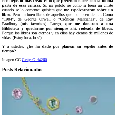
Pero lejos
lo más freak es lo que pretendo hacer con la última
parte de esas cenizas
. Sí, mi pololo ríe como si fuera un chiste
cuando se lo comento: quisiera que
me espolvorearan sobre un
libro
. Pero un buen libro, de aquellos que me hacen delirar. Como
"1984", de George Orwell o "Crónicas Marcianas", de Ray
Bradbury (mis favoritos). Luego,
que me donaran a una
Biblioteca y quedarme por siempre ahí, rodeada de libros
.
Porque los libros son eternos y en ellos hay cientos de millones de
vidas. (Estoy loca, lo sé)
Y a ustedes,
¿les ha dado por planear su sepelio antes de
tiempo?
Imagen CC
GettysGirl4260
Posts Relacionados