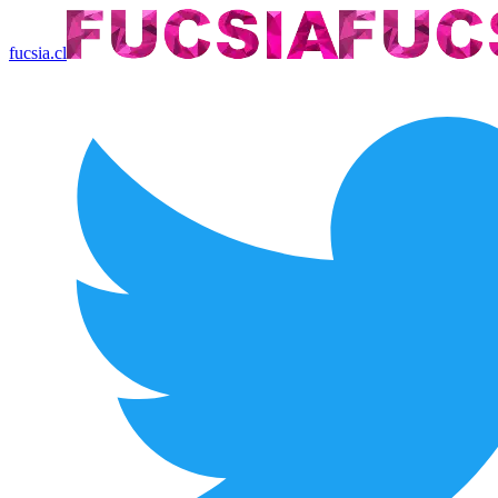
fucsia.cl