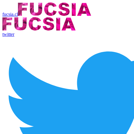
fucsia.cl
twitter