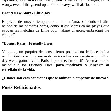
esperabas, todo va a estar bien y nada es tan terrible: “Alright, don't
worry, even if things end up a bit too heavy, we'll all float on”.
Brand New Start - Little Joy
Empezar de nuevo, tempranito en la mañana, sintiendo el aire
helado de las primeras horas, como si estuvieras en las playas que
evocan las melodías de Little Joy: “taking chances, embracing the
change”.
*Bonus: Paris - Friendly Fires
Y bueno, un poquito de pensamiento positivo no le hace mal a
nadie. Soñar con la promesa de vivir en París no cuesta nada: “One
day we're gonna live in Paris. I promise. I'm on it”. Además, nadie
mejor que los Friendly Fires,
para motivarte y lanzarte al
estrellato de la vida.
¿Cuáles son esas canciones que te animan a empezar de nuevo?
Posts Relacionados