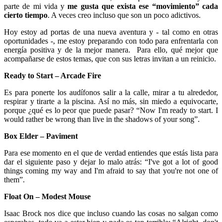
parte de mi vida y
me gusta que exista ese “movimiento” cada
cierto tiempo
. A veces creo incluso que son un poco adictivos.
Hoy estoy ad portas de una nueva aventura y - tal como en otras
oportunidades -, me estoy preparando con todo para enfrentarla con
energía positiva y de la mejor manera. Para ello, qué mejor que
acompañarse de estos temas, que con sus letras invitan a un reinicio.
Ready to Start – Arcade Fire
Es para ponerte los audífonos salir a la calle, mirar a tu alrededor,
respirar y tirarte a la piscina. Así no más, sin miedo a equivocarte,
porque ¿qué es lo peor que puede pasar? “Now I'm ready to start. I
would rather be wrong than live in the shadows of your song”.
Box Elder – Paviment
Para ese momento en el que de verdad entiendes que estás lista para
dar el siguiente paso y dejar lo malo atrás: “I've got a lot of good
things coming my way and I'm afraid to say that you're not one of
them”.
Float On – Modest Mouse
Isaac Brock nos dice que incluso cuando las cosas no salgan como