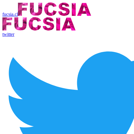
fucsia.cl
twitter