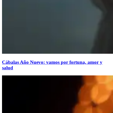
Cábalas Año Nuevo: vamos por fortuna, amor y
salud