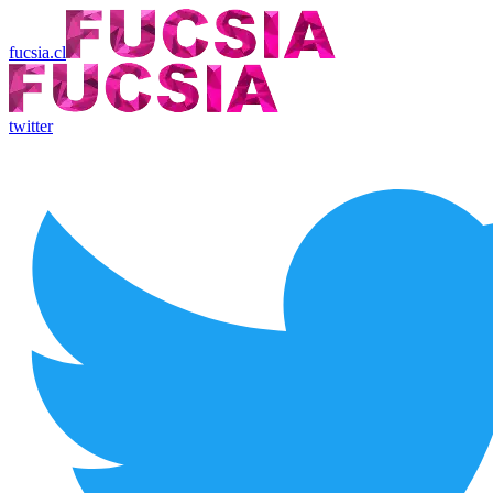
fucsia.cl
twitter