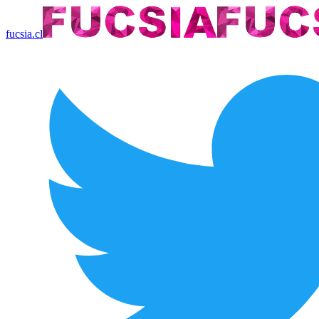
fucsia.cl