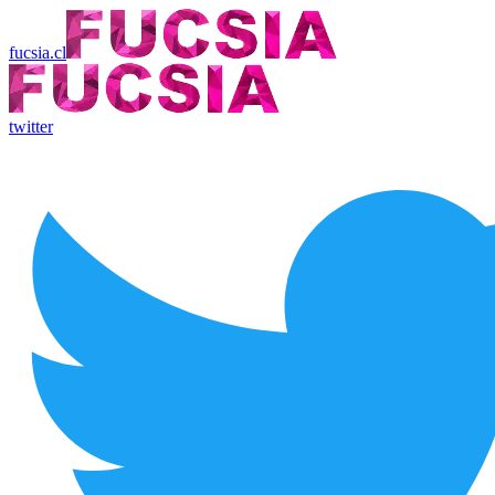
fucsia.cl
twitter