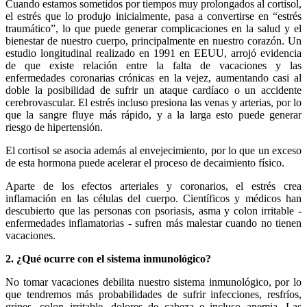
Cuando estamos sometidos por tiempos muy prolongados al cortisol,
el estrés que lo produjo inicialmente, pasa a convertirse en “estrés
traumático”, lo que puede generar complicaciones en la salud y el
bienestar de nuestro cuerpo, principalmente en nuestro corazón. Un
estudio longitudinal realizado en 1991 en EEUU, arrojó evidencia
de que existe relación entre la falta de vacaciones y las
enfermedades coronarias crónicas en la vejez, aumentando casi al
doble la posibilidad de sufrir un ataque cardíaco o un accidente
cerebrovascular. El estrés incluso presiona las venas y arterias, por lo
que la sangre fluye más rápido, y a la larga esto puede generar
riesgo de hipertensión.
El cortisol se asocia además al envejecimiento, por lo que un exceso
de esta hormona puede acelerar el proceso de decaimiento físico.
Aparte de los efectos arteriales y coronarios, el estrés crea
inflamación en las células del cuerpo. Científicos y médicos han
descubierto que las personas con psoriasis, asma y colon irritable -
enfermedades inflamatorias - sufren más malestar cuando no tienen
vacaciones.
2. ¿Qué ocurre con el sistema inmunológico?
No tomar vacaciones debilita nuestro sistema inmunológico, por lo
que tendremos más probabilidades de sufrir infecciones, resfríos,
gripes, colon irritable, dolores de cabeza e incluso anemia. Las