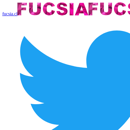
fucsia.cl