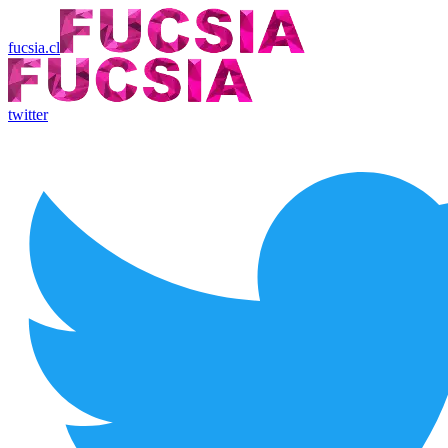
fucsia.cl
twitter