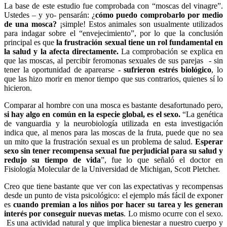
La base de este estudio fue comprobada con “moscas del vinagre”.
Ustedes – y yo- pensarán: ¿
cómo puedo comprobarlo por medio
de una mosca?
¡simple! Estos animales son usualmente utilizados
para indagar sobre el “envejecimiento”, por lo que la conclusión
principal es que
la frustración sexual tiene un rol fundamental en
la salud y la afecta directamente.
La comprobación se explica en
que las moscas, al percibir feromonas sexuales de sus parejas - sin
tener la oportunidad de aparearse
- sufrieron estrés biológico
, lo
que las hizo morir en menor tiempo que sus contrarios, quienes sí lo
hicieron.
Comparar al hombre con una mosca es bastante desafortunado pero,
si hay algo en común en la especie global, es el sexo.
“La genética
de vanguardia y la neurobiología utilizada en esta investigación
indica que, al menos para las moscas de la fruta, puede que no sea
un mito que la frustración sexual es un problema de salud.
Esperar
sexo sin tener recompensa sexual fue perjudicial para su salud y
redujo su tiempo de vida
”, fue lo que señaló el doctor en
Fisiología Molecular de la Universidad de Michigan, Scott Pletcher.
Creo que tiene bastante que ver con las expectativas y recompensas
desde un punto de vista psicológico: el ejemplo más fácil de exponer
es
cuando premian a los niños por hacer su tarea y les generan
interés por conseguir nuevas metas
. Lo mismo ocurre con el sexo.
Es una actividad natural y que implica bienestar a nuestro cuerpo y