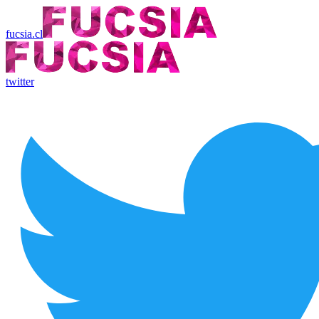
fucsia.cl
twitter