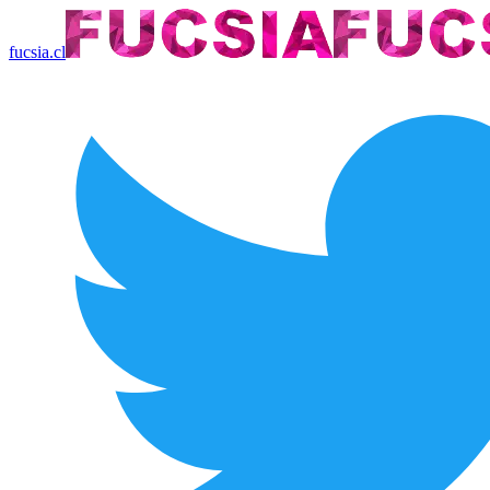
fucsia.cl