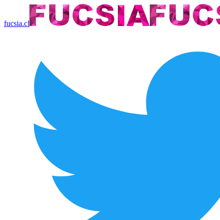
fucsia.cl