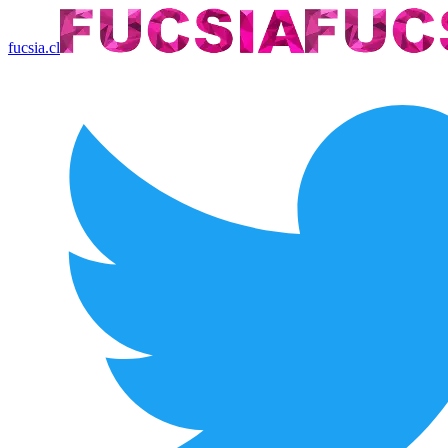
fucsia.cl