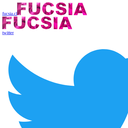
fucsia.cl
twitter