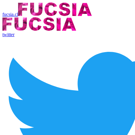
fucsia.cl
twitter