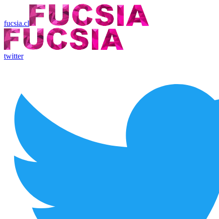
fucsia.cl
twitter