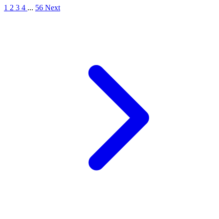
1
2
3
4
...
56
Next