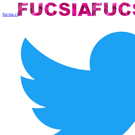
fucsia.cl