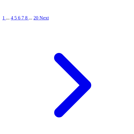
1
...
4
5
6
7
8
...
20
Next