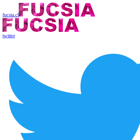
fucsia.cl
twitter