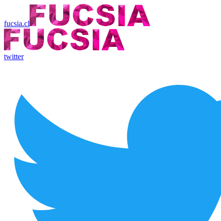
fucsia.cl
twitter