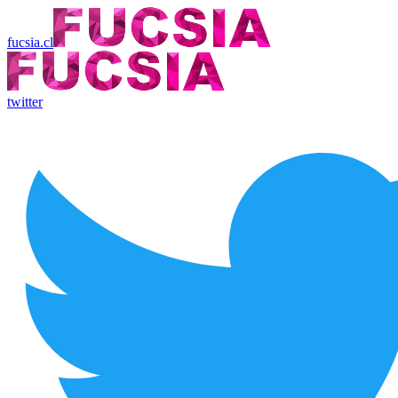
fucsia.cl
twitter