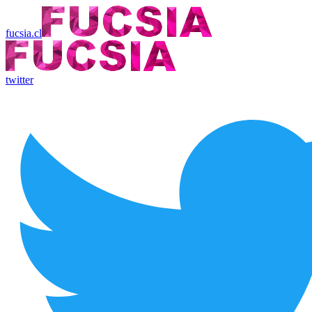
fucsia.cl
twitter