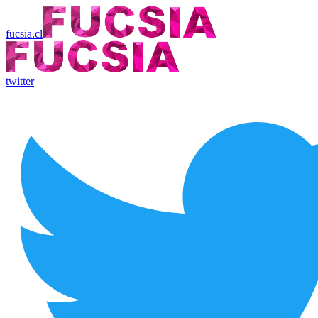
fucsia.cl
twitter