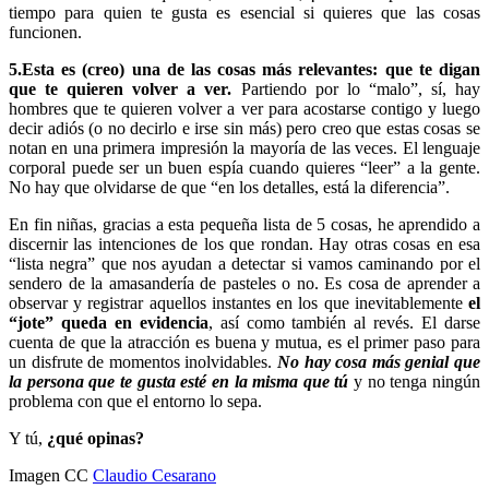
tiempo para quien te gusta es esencial si quieres que las cosas
funcionen.
5.Esta es (creo) una de las cosas más relevantes: que te digan
que te quieren volver a ver.
Partiendo por lo “malo”, sí, hay
hombres que te quieren volver a ver para acostarse contigo y luego
decir adiós (o no decirlo e irse sin más) pero creo que estas cosas se
notan en una primera impresión la mayoría de las veces. El lenguaje
corporal puede ser un buen espía cuando quieres “leer” a la gente.
No hay que olvidarse de que “en los detalles, está la diferencia”.
En fin niñas, gracias a esta pequeña lista de 5 cosas, he aprendido a
discernir las intenciones de los que rondan. Hay otras cosas en esa
“lista negra” que nos ayudan a detectar si vamos caminando por el
sendero de la amasandería de pasteles o no. Es cosa de aprender a
observar y registrar aquellos instantes en los que inevitablemente
el
“jote” queda en evidencia
, así como también al revés. El darse
cuenta de que la atracción es buena y mutua, es el primer paso para
un disfrute de momentos inolvidables.
No hay cosa más genial que
la persona que te gusta esté en la misma que tú
y no tenga ningún
problema con que el entorno lo sepa.
Y tú,
¿qué opinas?
Imagen CC
Claudio Cesarano