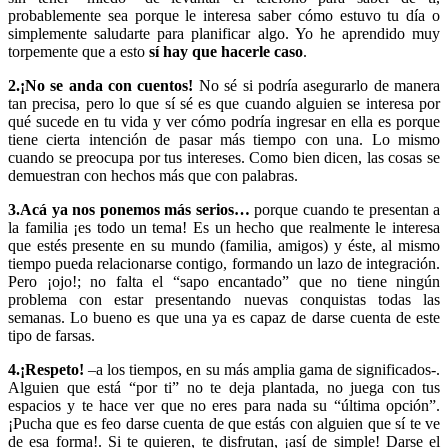
probablemente sea porque le interesa saber cómo estuvo tu día o
simplemente saludarte para planificar algo. Yo he aprendido muy
torpemente que a esto
sí hay que hacerle caso
.
2.¡No se anda con cuentos!
No sé si podría asegurarlo de manera
tan precisa, pero lo que sí sé es que cuando alguien se interesa por
qué sucede en tu vida y ver cómo podría ingresar en ella es porque
tiene cierta intención de pasar más tiempo con una. Lo mismo
cuando se preocupa por tus intereses. Como bien dicen, las cosas se
demuestran con hechos más que con palabras.
3.Acá ya nos ponemos más serios…
porque cuando te presentan a
la familia ¡es todo un tema! Es un hecho que realmente le interesa
que estés presente en su mundo (familia, amigos) y éste, al mismo
tiempo pueda relacionarse contigo, formando un lazo de integración.
Pero ¡ojo!; no falta el “sapo encantado” que no tiene ningún
problema con estar presentando nuevas conquistas todas las
semanas. Lo bueno es que una ya es capaz de darse cuenta de este
tipo de farsas.
4.¡Respeto!
–a los tiempos, en su más amplia gama de significados-.
Alguien que está “por ti” no te deja plantada, no juega con tus
espacios y te hace ver que no eres para nada su “última opción”.
¡Pucha que es feo darse cuenta de que estás con alguien que sí te ve
de esa forma!. Si te quieren, te disfrutan, ¡así de simple! Darse el