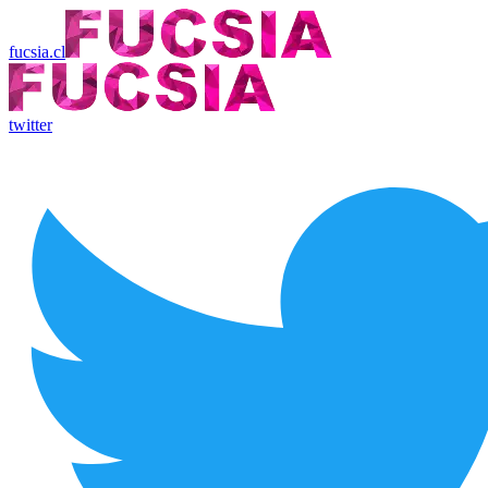
fucsia.cl
twitter