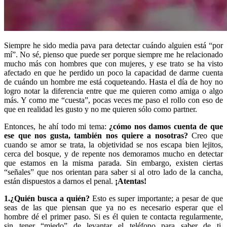
Siempre he sido media pava para detectar cuándo alguien está “por
mí”. No sé, pienso que puede ser porque siempre me he relacionado
mucho más con hombres que con mujeres, y ese trato se ha visto
afectado en que he perdido un poco la capacidad de darme cuenta
de cuándo un hombre me está coqueteando. Hasta el día de hoy no
logro notar la diferencia entre que me quieren como amiga o algo
más. Y como me “cuesta”, pocas veces me paso el rollo con eso de
que en realidad les gusto y no me quieren sólo como partner.
Entonces, he ahí todo mi tema:
¿cómo nos damos cuenta de que
ese que nos gusta, también nos quiere a nosotras?
Creo que
cuando se amor se trata, la objetividad se nos escapa bien lejitos,
cerca del bosque, y de repente nos demoramos mucho en detectar
que estamos en la misma parada. Sin embargo, existen ciertas
“señales” que nos orientan para saber si al otro lado de la cancha,
están dispuestos a darnos el penal.
¡Atentas!
1.¿Quién busca a quién?
Esto es super importante; a pesar de que
seas de las que piensan que ya no es necesario esperar que el
hombre dé el primer paso. Si es él quien te contacta regularmente,
sin tener “miedo” de levantar el teléfono para saber de ti,