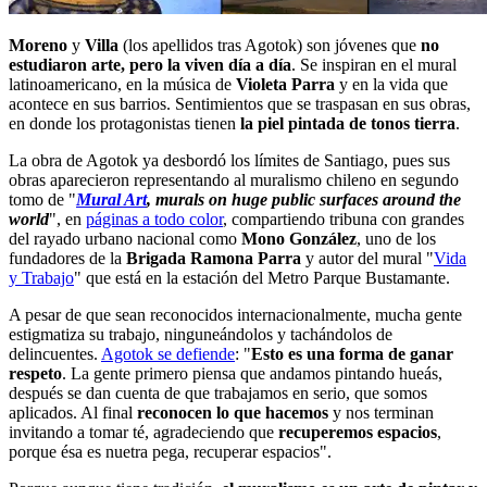
Moreno
y
Villa
(los apellidos tras Agotok) son jóvenes que
no
estudiaron arte, pero la viven día a día
. Se inspiran en el mural
latinoamericano, en la música de
Violeta Parra
y en la vida que
acontece en sus barrios. Sentimientos que se traspasan en sus obras,
en donde los protagonistas tienen
la piel pintada de tonos tierra
.
La obra de Agotok ya desbordó los límites de Santiago, pues sus
obras aparecieron representando al muralismo chileno en segundo
tomo de "
Mural Art
, murals on huge public surfaces around the
world
", en
páginas a todo color
, compartiendo tribuna con grandes
del rayado urbano nacional como
Mono González
, uno de los
fundadores de la
Brigada Ramona Parra
y autor del mural "
Vida
y Trabajo
" que está en la estación del Metro Parque Bustamante.
A pesar de que sean reconocidos internacionalmente, mucha gente
estigmatiza su trabajo, ninguneándolos y tachándolos de
delincuentes.
Agotok se defiende
: "
Esto es una forma de ganar
respeto
. La gente primero piensa que andamos pintando hueás,
después se dan cuenta de que trabajamos en serio, que somos
aplicados. Al final
reconocen lo que hacemos
y nos terminan
invitando a tomar té, agradeciendo que
recuperemos espacios
,
porque ésa es nuetra pega, recuperar espacios".