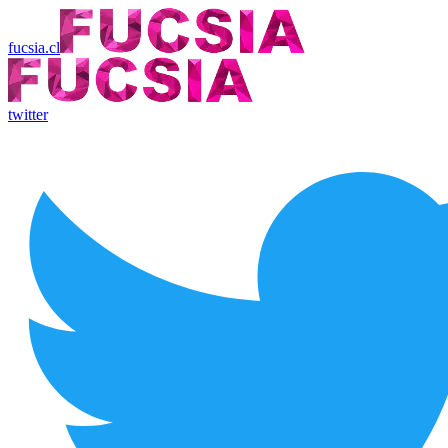
fucsia.cl
twitter