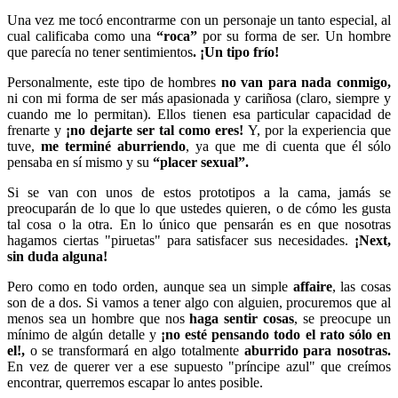
Una vez me tocó encontrarme con un personaje un tanto especial, al
cual calificaba como una
“roca”
por su forma de ser. Un hombre
que parecía no tener sentimientos
. ¡Un tipo frío!
Personalmente, este tipo de hombres
no van para nada conmigo,
ni con mi forma de ser más apasionada y cariñosa (claro, siempre y
cuando me lo permitan). Ellos tienen esa particular capacidad de
frenarte y
¡no dejarte ser tal como eres!
Y, por la experiencia que
tuve,
me terminé aburriendo
, ya que me di cuenta que él sólo
pensaba en sí mismo y su
“placer sexual”.
Si se van con unos de estos prototipos a la cama, jamás se
preocuparán de lo que lo que ustedes quieren, o de cómo les gusta
tal cosa o la otra. En lo único que pensarán es en que nosotras
hagamos ciertas "piruetas" para satisfacer sus necesidades.
¡Next,
sin duda alguna!
Pero como en todo orden, aunque sea un simple
affaire
, las cosas
son de a dos. Si vamos a tener algo con alguien, procuremos que al
menos sea un hombre que nos
haga sentir cosas
, se preocupe un
mínimo de algún detalle y
¡no esté pensando todo el rato sólo en
el!,
o se transformará en algo totalmente
aburrido
para nosotras.
En vez de querer ver a ese supuesto "príncipe azul" que creímos
encontrar, querremos escapar lo antes posible.