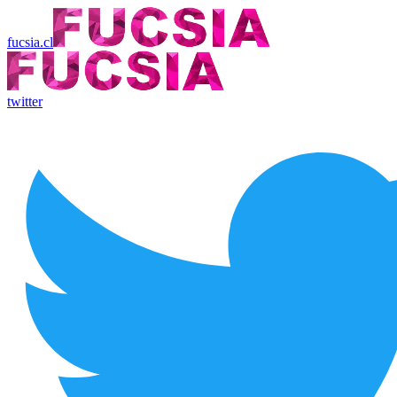
fucsia.cl
twitter