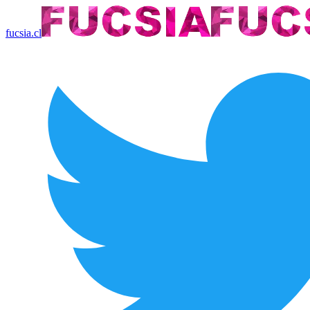
fucsia.cl