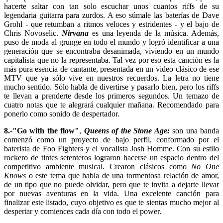
hacerte saltar con tan solo escuchar unos cuantos riffs de su
legendaria guitarra para zurdos. A eso súmale las baterías de Dave
Grohl - que retumban a ritmos veloces y estridentes - y el bajo de
Chris Novoselic.
Nirvana
es una leyenda de la música. Además,
puso de moda al grunge en todo el mundo y logró identificar a una
generación que se encontraba desanimada, viviendo en un mundo
capitalista que no la representaba. Tal vez por eso esta canción es la
más pura esencia de cantante, presentada en un video clásico de ese
MTV que ya sólo vive en nuestros recuerdos. La letra no tiene
mucho sentido. Sólo habla de divertirse y pasarlo bien, pero los riffs
te llevan a prenderte desde los primeros segundos. Un temazo de
cuatro notas que te alegrará cualquier mañana. Recomendado para
ponerlo como sonido de despertador.
8.-"Go with the flow"
,
Queens of the Stone Age:
son una banda
comenzó como un proyecto de bajo perfil, conformado por el
baterista de Foo Fighters y el vocalista Josh Homme. Con su estilo
rockero de tintes setenteros lograron hacerse un espacio dentro del
competitivo ambiente musical. Crearon clásicos como
No One
Knows
o este tema que habla de una tormentosa relación de amor,
de un tipo que no puede olvidar, pero que te invita a dejarte llevar
por nuevas aventuras en la vida. Una excelente canción para
finalizar este listado, cuyo objetivo es que te sientas mucho mejor al
despertar y comiences cada día con todo el power.