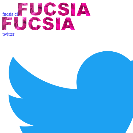
fucsia.cl
twitter