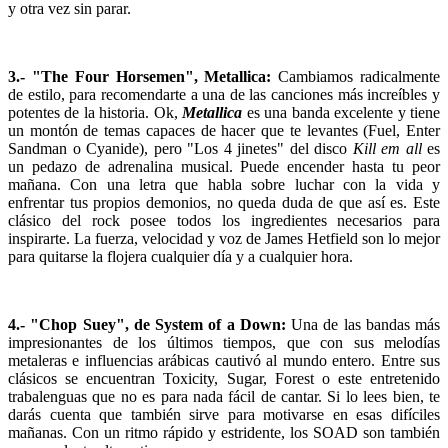
y otra vez sin parar.
3.- "The Four Horsemen", Metallica:
Cambiamos radicalmente
de estilo, para recomendarte a una de las canciones más increíbles y
potentes de la historia. Ok,
Metallica
es una banda excelente y tiene
un montón de temas capaces de hacer que te levantes (Fuel, Enter
Sandman o Cyanide), pero "Los 4 jinetes" del disco
Kill em all
es
un pedazo de adrenalina musical. Puede encender hasta tu peor
mañana. Con una letra que habla sobre luchar con la vida y
enfrentar tus propios demonios, no queda duda de que así es. Este
clásico del rock posee todos los ingredientes necesarios para
inspirarte. La fuerza, velocidad y voz de James Hetfield son lo mejor
para quitarse la flojera cualquier día y a cualquier hora.
4.- "Chop Suey", de System of a Down:
Una de las bandas más
impresionantes de los últimos tiempos, que con sus melodías
metaleras e influencias arábicas cautivó al mundo entero. Entre sus
clásicos se encuentran Toxicity, Sugar, Forest o este entretenido
trabalenguas que no es para nada fácil de cantar. Si lo lees bien, te
darás cuenta que también sirve para motivarse en esas difíciles
mañanas. Con un ritmo rápido y estridente, los SOAD son también