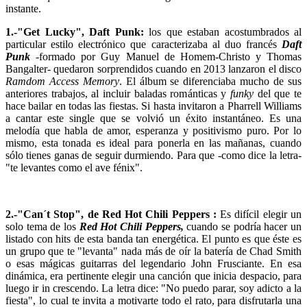
instante.
1.-"Get Lucky", Daft Punk:
los que estaban acostumbrados al
particular estilo electrónico que caracterizaba al duo francés
Daft
Punk
-formado por Guy Manuel de Homem-Christo y Thomas
Bangalter- quedaron sorprendidos cuando en 2013 lanzaron el disco
Ramdom Access Memory
. El álbum se diferenciaba mucho de sus
anteriores trabajos, al incluir baladas románticas y
funky
del que te
hace bailar en todas las fiestas. Si hasta invitaron a Pharrell Williams
a cantar este single que se volvió un éxito instantáneo. Es una
melodía que habla de amor, esperanza y positivismo puro. Por lo
mismo, esta tonada es ideal para ponerla en las mañanas, cuando
sólo tienes ganas de seguir durmiendo. Para que -como dice la letra-
"te levantes como el ave fénix".
2.-"Can´t Stop", de Red Hot Chili Peppers :
Es difícil elegir un
solo tema de los
Red Hot Chili Peppers,
cuando se podría hacer un
listado con hits de esta banda tan energética. El punto es que éste es
un grupo que te "levanta" nada más de oír la batería de Chad Smith
o esas mágicas guitarras del legendario John Frusciante. En esa
dinámica, era pertinente elegir una canción que inicia despacio, para
luego ir in crescendo. La letra dice: "No puedo parar, soy adicto a la
fiesta", lo cual te invita a motivarte todo el rato, para disfrutarla una