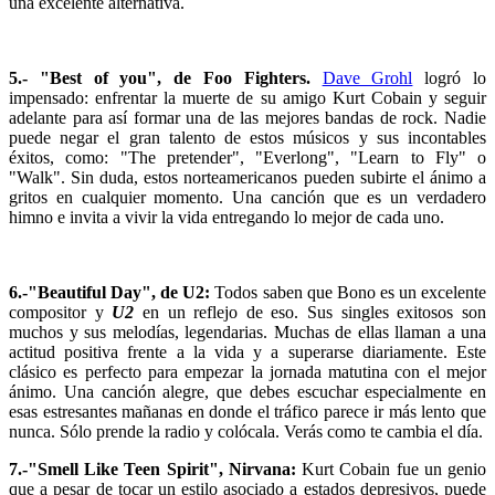
una excelente alternativa.
5.- "Best of you", de Foo Fighters.
Dave Grohl
logró lo
impensado: enfrentar la muerte de su amigo Kurt Cobain y seguir
adelante para así formar una de las mejores bandas de rock. Nadie
puede negar el gran talento de estos músicos y sus incontables
éxitos, como: "The pretender", "Everlong", "Learn to Fly" o
"Walk". Sin duda, estos norteamericanos pueden subirte el ánimo a
gritos en cualquier momento. Una canción que es un verdadero
himno e invita a vivir la vida entregando lo mejor de cada uno.
6.-"Beautiful Day", de U2:
Todos saben que Bono es un excelente
compositor y
U2
en un reflejo de eso. Sus singles exitosos son
muchos y sus melodías, legendarias. Muchas de ellas llaman a una
actitud positiva frente a la vida y a superarse diariamente. Este
clásico es perfecto para empezar la jornada matutina con el mejor
ánimo. Una canción alegre, que debes escuchar especialmente en
esas estresantes mañanas en donde el tráfico parece ir más lento que
nunca. Sólo prende la radio y colócala. Verás como te cambia el día.
7.-"Smell Like Teen Spirit", Nirvana:
Kurt Cobain fue un genio
que a pesar de tocar un estilo asociado a estados depresivos, puede