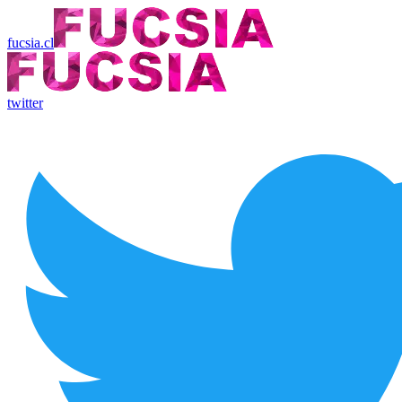
fucsia.cl
twitter