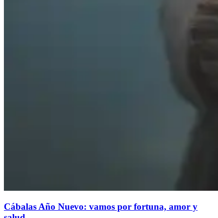
Cábalas Año Nuevo: vamos por fortuna, amor y
salud