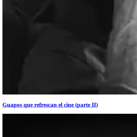
Guapos que refrescan el cine (parte II)