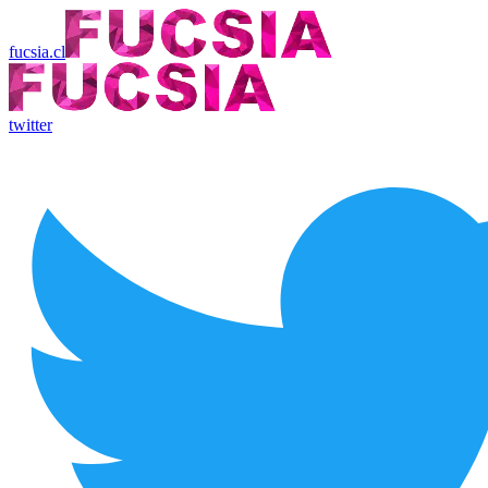
fucsia.cl
twitter