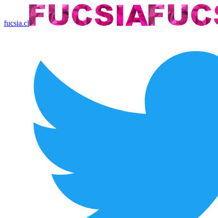
fucsia.cl