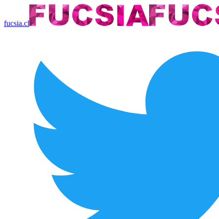
fucsia.cl