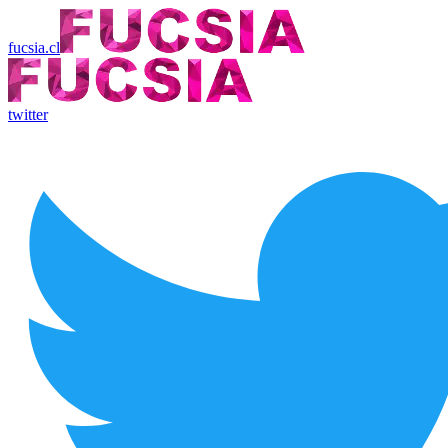
fucsia.cl
twitter