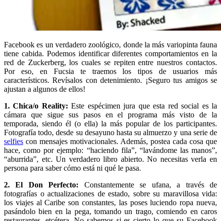
Facebook es un verdadero zoológico, donde la más variopinta fauna
tiene cabida. Podemos identificar diferentes comportamientos en la
red de Zuckerberg, los cuales se repiten entre nuestros contactos.
Por eso, en Fucsia te traemos los tipos de usuarios más
característicos. Revísalos con detenimiento. ¡Seguro tus amigos se
ajustan a algunos de ellos!
1. Chica/o Reality:
Este espécimen jura que esta red social es la
cámara que sigue sus pasos en el programa más visto de la
temporada, siendo él (o ella) la más popular de los participantes.
Fotografía todo, desde su desayuno hasta su almuerzo y una serie de
selfies
con mensajes motivacionales. Además, postea cada cosa que
hace, como por ejemplo: “haciendo fila”, “lavándome las manos”,
“aburrida”, etc. Un verdadero libro abierto. No necesitas verla en
persona para saber cómo está ni qué le pasa.
2. El Don Perfecto:
Constantemente se ufana, a través de
fotografías o actualizaciones de estado, sobre su maravillosa vida:
los viajes al Caribe son constantes, las poses luciendo ropa nueva,
pasándolo bien en la pega, tomando un trago, comiendo en caros
restaurantes, etcétera. No sabemos si es cierto lo que su Facebook