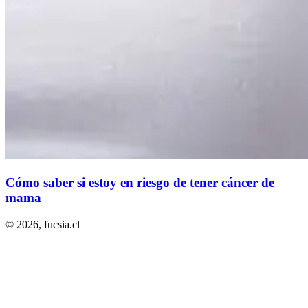
Cómo saber si estoy en riesgo de tener cáncer de
mama
© 2026,
fucsia.cl