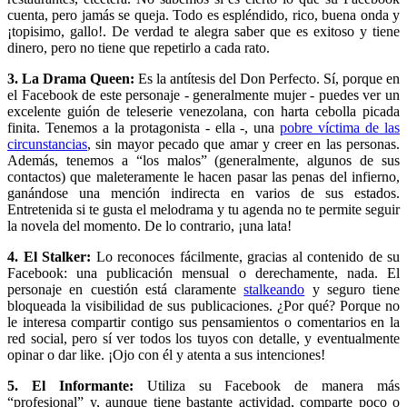
cuenta, pero jamás se queja. Todo es espléndido, rico, buena onda y
¡topisimo, gallo!. De verdad te alegra saber que es exitoso y tiene
dinero, pero no tiene que repetirlo a cada rato.
3. La Drama Queen:
Es la antítesis del Don Perfecto. Sí, porque en
el Facebook de este personaje - generalmente mujer - puedes ver un
excelente guión de teleserie venezolana, con harta cebolla picada
finita. Tenemos a la protagonista - ella -, una
pobre víctima de las
circunstancias
, sin mayor pecado que amar y creer en las personas.
Además, tenemos a “los malos” (generalmente, algunos de sus
contactos) que maleteramente le hacen pasar las penas del infierno,
ganándose una mención indirecta en varios de sus estados.
Entretenida si te gusta el melodrama y tu agenda no te permite seguir
la novela del momento. De lo contrario, ¡una lata!
4. El Stalker:
Lo reconoces fácilmente, gracias al contenido de su
Facebook: una publicación mensual o derechamente, nada. El
personaje en cuestión está claramente
stalkeando
y seguro tiene
bloqueada la visibilidad de sus publicaciones. ¿Por qué? Porque no
le interesa compartir contigo sus pensamientos o comentarios en la
red social, pero sí ver todos los tuyos con detalle, y eventualmente
opinar o dar like. ¡Ojo con él y atenta a sus intenciones!
5. El Informante:
Utiliza su Facebook de manera más
“profesional” y, aunque tiene bastante actividad, comparte poco o