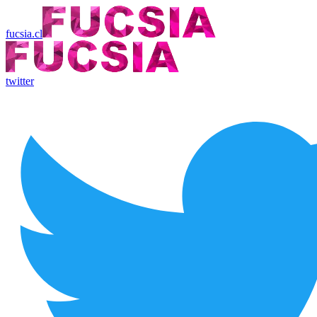
fucsia.cl
twitter