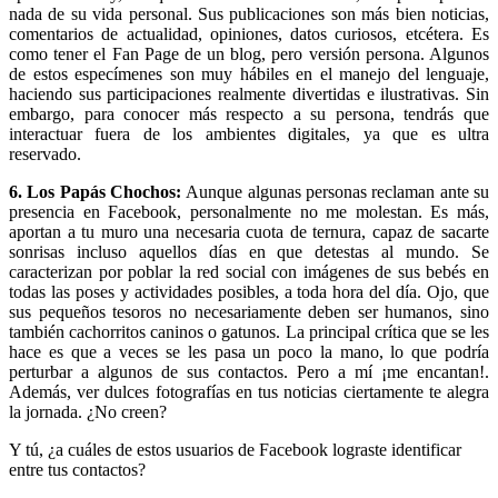
nada de su vida personal. Sus publicaciones son más bien noticias,
comentarios de actualidad, opiniones, datos curiosos, etcétera. Es
como tener el Fan Page de un blog, pero versión persona. Algunos
de estos especímenes son muy hábiles en el manejo del lenguaje,
haciendo sus participaciones realmente divertidas e ilustrativas. Sin
embargo, para conocer más respecto a su persona, tendrás que
interactuar fuera de los ambientes digitales, ya que es ultra
reservado.
6. Los Papás Chochos:
Aunque algunas personas reclaman ante su
presencia en Facebook, personalmente no me molestan. Es más,
aportan a tu muro una necesaria cuota de ternura, capaz de sacarte
sonrisas incluso aquellos días en que detestas al mundo. Se
caracterizan por poblar la red social con imágenes de sus bebés en
todas las poses y actividades posibles, a toda hora del día. Ojo, que
sus pequeños tesoros no necesariamente deben ser humanos, sino
también cachorritos caninos o gatunos. La principal crítica que se les
hace es que a veces se les pasa un poco la mano, lo que podría
perturbar a algunos de sus contactos. Pero a mí ¡me encantan!.
Además, ver dulces fotografías en tus noticias ciertamente te alegra
la jornada. ¿No creen?
Y tú, ¿a cuáles de estos usuarios de Facebook lograste identificar
entre tus contactos?