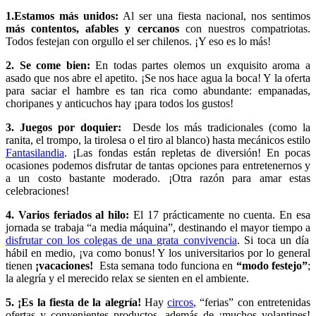
1.Estamos más unidos:
Al ser una fiesta nacional, nos sentimos
más contentos, afables y cercanos
con nuestros compatriotas.
Todos festejan con orgullo el ser chilenos. ¡Y eso es lo más!
2. Se come bien:
En todas partes olemos un exquisito aroma a
asado que nos abre el apetito. ¡Se nos hace agua la boca! Y la oferta
para saciar el hambre es tan rica como abundante: empanadas,
choripanes y anticuchos hay ¡para todos los gustos!
3. Juegos por doquier:
Desde los más tradicionales (como la
ranita, el trompo, la tirolesa o el tiro al blanco) hasta mecánicos estilo
Fantasilandia
. ¡Las fondas están repletas de diversión! En pocas
ocasiones podemos disfrutar de tantas opciones para entretenernos y
a un costo bastante moderado. ¡Otra razón para amar estas
celebraciones!
4. Varios feriados al hilo:
El 17 prácticamente no cuenta. En esa
jornada se trabaja “a media máquina”, destinando el mayor tiempo a
disfrutar con los colegas de una grata convivencia
. Si toca un día
hábil en medio, ¡va como bonus! Y los universitarios por lo general
tienen
¡vacaciones!
Esta semana todo funciona en
“modo festejo”
;
la alegría y el merecido relax se sienten en el ambiente.
5. ¡Es la fiesta de la alegría!
Hay
circos
, “ferias” con entretenidas
ofertas y convenientes productos, además de ¡muchos volantines!