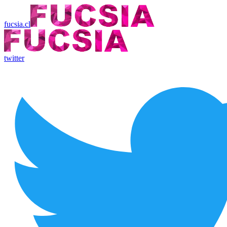
fucsia.cl
twitter