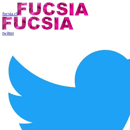
fucsia.cl
twitter