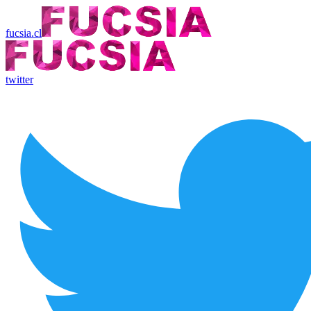
fucsia.cl
twitter