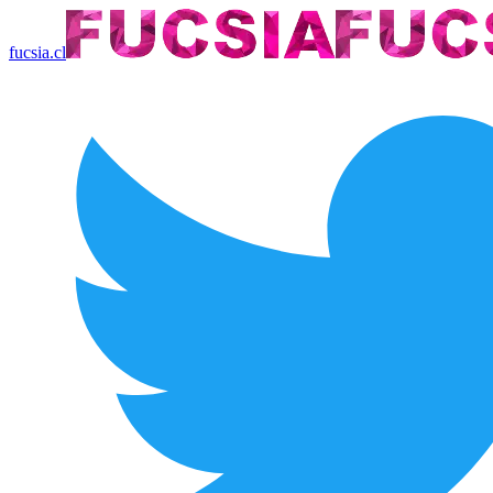
fucsia.cl